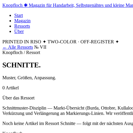
Knopfloch
✱ Magazin für Handarbeit, Selbstgenähtes und kleine Ma
Start
Magazin
Ressorts
Über
PRINTED IN RISO
✦ TWO-COLOR · OFF-REGISTER ✦
← Alle Ressorts
№ VII
Knopfloch / Ressort
SCHNITTE
.
Muster, Größen, Anpassung.
0 Artikel
Über das Ressort
Schnittmuster-Disziplin — Markt-Übersicht (Burda, Ottobre, Kullalo
Verkürzung und Verlängerung an Markierungs-Linien. Wir veröffentli
Noch keine Artikel im Ressort Schnitte — folgt mit der nächsten Aus