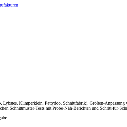
nufakturen
o, Lybstes, Klimperklein, Pattydoo, Schnittfabrik), Größen-Anpassun
chen Schnittmuster-Tests mit Probe-Näh-Berichten und Schritt-für-Schr
gabe.