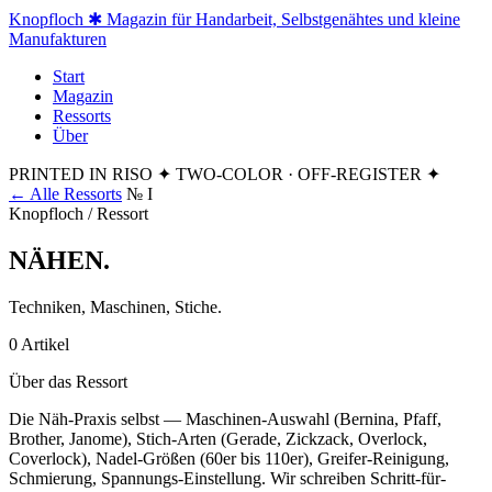
Knopfloch
✱ Magazin für Handarbeit, Selbstgenähtes und kleine
Manufakturen
Start
Magazin
Ressorts
Über
PRINTED IN RISO
✦ TWO-COLOR · OFF-REGISTER ✦
← Alle Ressorts
№ I
Knopfloch / Ressort
NÄHEN
.
Techniken, Maschinen, Stiche.
0 Artikel
Über das Ressort
Die Näh-Praxis selbst — Maschinen-Auswahl (Bernina, Pfaff,
Brother, Janome), Stich-Arten (Gerade, Zickzack, Overlock,
Coverlock), Nadel-Größen (60er bis 110er), Greifer-Reinigung,
Schmierung, Spannungs-Einstellung. Wir schreiben Schritt-für-